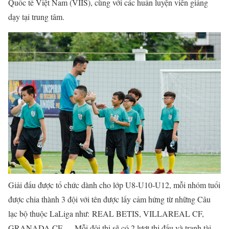
Quốc tế Việt Nam (VIIS)
,
cùng với các huấn luyện viên giảng
dạy tại trung tâm.
Giải đấu được tổ chức dành cho lớp U8-U10-U12, mỗi nhóm tuổi
được chia thành 3 đội với tên được lấy cảm hứng từ những Câu
lạc bộ thuộc LaLiga như:
REAL BETIS, VILLAREAL CF,
GRANADA CF,…
Mỗi đội thi sẽ có 2 lượt thi đấu và tranh tài