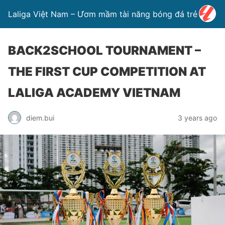
Laliga Việt Nam – Ươm mầm tài năng bóng đá trẻ
BACK2SCHOOL TOURNAMENT –
THE FIRST CUP COMPETITION AT
LALIGA ACADEMY VIETNAM
diem.bui
3 years ago