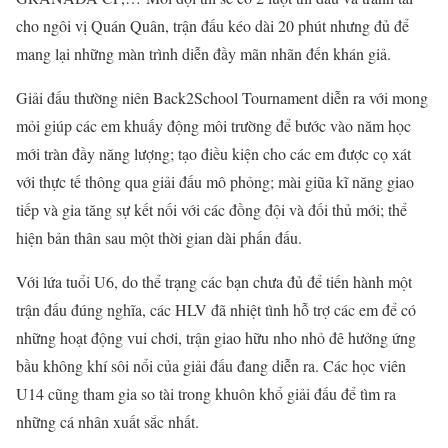
cho ngôi vị Quán Quân, trận đấu kéo dài 20 phút nhưng đủ để
mang lại những màn trình diễn đầy mãn nhãn đến khán giả.
Giải đấu thường niên Back2School Tournament diễn ra với mong
mỏi giúp các em khuấy động môi trường để bước vào năm học
mới tràn đầy năng lượng; tạo điều kiện cho các em được cọ xát
với thực tế thông qua giải đấu mô phỏng; mài giũa kĩ năng giao
tiếp và gia tăng sự kết nối với các đồng đội và đối thủ mới; thể
hiện bản thân sau một thời gian dài phấn đấu.
Với lứa tuổi U6, do thể trạng các bạn chưa đủ để tiến hành một
trận đấu đúng nghĩa, các HLV đã nhiệt tình hỗ trợ các em để có
những hoạt động vui chơi, trận giao hữu nho nhỏ đê hưởng ứng
bầu không khí sôi nổi của giải đấu đang diễn ra. Các học viên
U14 cũng tham gia so tài trong khuôn khổ giải đấu để tìm ra
những cá nhân xuất sắc nhất.