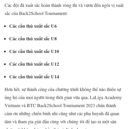
Các đội đã xuất sắc hoàn thành vòng thi và vươn đến ngôi vị xuất
sắc của Back2School Tournament:
Các cầu thủ xuất sắc U6
Các cầu thủ xuất sắc U8
Các cầu thủ xuất sắc U10
Các cầu thủ xuất sắc U12
Các cầu thủ xuất sắc U14
Hơn
hết
,
s
ự
thành
công
của
chương
trình
không
thể
nào
thiếu
sự
ủng
hộ
của
mọi
người
trong
thời
gian
vừa
qua, LaLiga Academy
Vietnam
và
BTC B
ack2School Tournament
2023
chân
thành
cảm
ơn
những
chiến
binh
nhí
cũng
như
các
phụ
huynh
đã
quan
tâm
và
tham
gia
giải
đấu
cùng
với
chúng
tôi
để
tạo
ra
một
sân