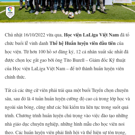
Học viện LaLiga Việt Nam
Chủ nhật 16/10/2022 vừa qua,
đã tổ
Thế hệ Huấn luyện viên đầu tiên
chức buổi lễ vinh danh
của
học viện. Từ hơn 100 hồ sơ đăng ký, 12 cá nhân xuất sắc nhất đã
được chọn lọc gắt gao bởi ông Tito Burell – Giám đốc Kỹ thuật
của Học viện LaLiga Việt Nam – để trở thành huấn luyện viên
chính thức.
Tất cả các ứng cử viên phải trải qua một buổi Tuyển chọn chuyên
sâu, sau đó là 4 tuần huấn luyện cường độ cao cả trong lớp học và
ngoài sân bóng, cũng như các bài kiểm tra liên tục trong suốt quá
trình. Chương trình huấn luyện chú trọng vào việc đào tạo những
nhà giáo dục chuyên nghiệp, những hình mẫu cho học viên noi
theo. Các huấn luyện viên phải lĩnh hội và thể hiện sự tôn trọng,