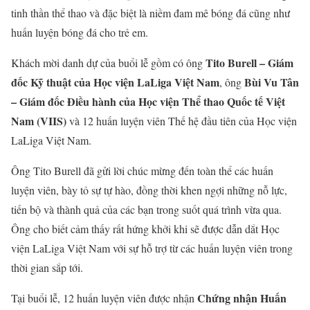
tinh thần thể thao và đặc biệt là niềm đam mê bóng đá cũng như
huấn luyện bóng đá cho trẻ em.
Tito Burell – Giám
Khách mời danh dự của buổi lễ gồm có ông
đốc Kỹ thuật của Học viện LaLiga Việt Nam
Bùi Vu Tân
, ông
– Giám đốc Điều hành của Học viện Thể thao Quốc tế Việt
Nam (VIIS)
và 12 huấn luyện viên Thế hệ đầu tiên của Học viện
LaLiga Việt Nam.
Ông Tito Burell đã gửi lời chúc mừng đến toàn thể các huấn
luyện viên, bày tỏ sự tự hào, đồng thời khen ngợi những nỗ lực,
tiến bộ và thành quả của các bạn trong suốt quá trình vừa qua.
Ông cho biết cảm thấy rất hứng khởi khi sẽ được dẫn dắt Học
viện LaLiga Việt Nam với sự hỗ trợ từ các huấn luyện viên trong
thời gian sắp tới.
Chứng nhận Huấn
Tại buổi lễ, 12 huấn luyện viên được nhận